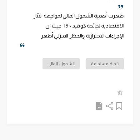
ظهرت أهمية الشمول المالي لمواجهة الآثار
الاقتصادية لجائحة كوفيد - 19؛ حيث إن
الإجراءات الاحترازية والحظر المنزلي أظهر
أهمية الحصول على حساب بنكي لاستخدام
المعاملات البنكية الإلكترونية في إتمام
تنمية مستدامة
الشمول المالي
المعاملات والتسويات المالية من خلال
استخدام الخدمات البنكية الإلكترونية والكروت
البنكية بمختلف أنواعها.